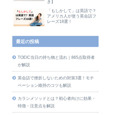
き】
「もしかして」は英語で？
アメリカ人が使う英会話フ
レーズ18選！
最近の投稿
TOEIC当日の持ち物と流れ｜865点取得者
が解説
英会話で挫折しないための対策3選！モチ
ベーション維持のコツも解説
カランメソッドとは？初心者向けに効果・
特徴・注意点を解説