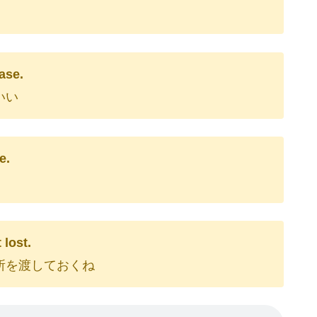
ase.
いい
e.
 lost.
所を渡しておくね