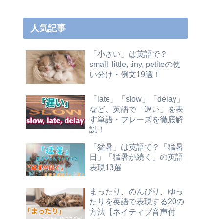
人気記事
「小さい」は英語で？
small, little, tiny, petiteの使
い分け・例文19選！
「late」「slow」「delay」
など、英語で「遅い」を表
す単語・フレーズを徹底解
説！
「猛暑」は英語で？「猛暑
日」「猛暑が続く」の英語
表現13選
まったり、のんびり、ゆっ
たりを英語で表現する20の
方法【ネイティブ音声付