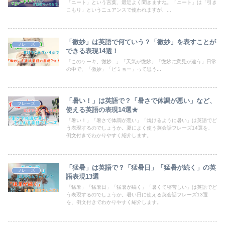
「ニート」という言葉、最近よく聞きますね。「ニート」は「引き
こもり」というニュアンスで使われますが、...
「微妙」は英語で何ていう？「微妙」を表すことが
フレーズ
できる表現14選！
「このケーキ、微妙...」「天気が微妙」「微妙に意見が違う」日常
の中で、「微妙」「ビミョー」って思う...
「暑い！」は英語で？「暑さで体調が悪い」など、
フレーズ
使える英語の表現14選★
「暑い！」「暑さで体調が悪い」「焼けるように暑い」は英語でど
う表現するのでしょうか。夏によく使う英会話フレーズ14選を、
例文付きでわかりやすく紹介します。
「猛暑」は英語で？「猛暑日」「猛暑が続く」の英
フレーズ
語表現13選
「猛暑」「猛暑日」「猛暑が続く」「暑くて寝苦しい」は英語でど
う表現するのでしょうか。暑い日に使える英会話フレーズ13選
を、例文付きでわかりやすく紹介します。