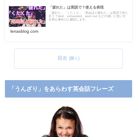
「疲れた」は英語で？使える表現
「疲れた」「くたくた」「死ぬほど疲れた」は英語で何と
言う？tired、exhausted、worn out などの違いと使い方
を初心者向けに解説します。
lenasblog.com
目次
「うんざり」をあらわす英会話フレーズ