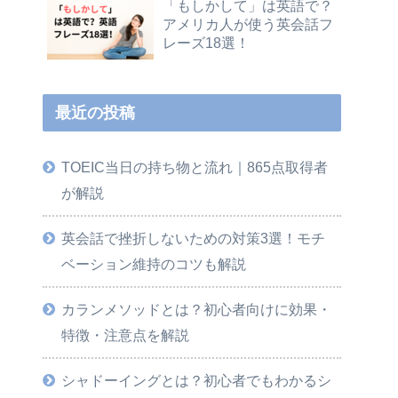
「もしかして」は英語で？
アメリカ人が使う英会話フ
レーズ18選！
最近の投稿
TOEIC当日の持ち物と流れ｜865点取得者
が解説
英会話で挫折しないための対策3選！モチ
ベーション維持のコツも解説
カランメソッドとは？初心者向けに効果・
特徴・注意点を解説
シャドーイングとは？初心者でもわかるシ