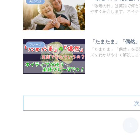
英語の話
「敬老の日」は英語で何と
やすく紹介します。ネイテ
「たまたま」「偶然」
フレーズ
「たまたま」「偶然」を英
ズをわかりやすく解説しま
次
1