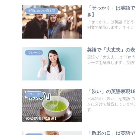
「せっかく」は英語で
英語にはない日本語
き】
「せっかく」は英語でどう
例文で解説します。ネイテ
英語で「大丈夫」の
フレーズ
英語で「大丈夫」は「I'm
レーズを解説します。英語
「渋い」の英語表現1
フレーズ
日本語の「渋い」を英語で
ンに分けて解説しています
す。
「敬老の日」は英語