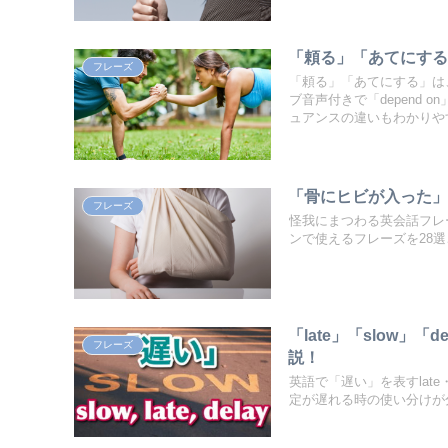
「頼る」「あてにする
フレーズ
「頼る」「あてにする」は
ブ音声付きで「depend o
ュアンスの違いもわかりや
「骨にヒビが入った」
フレーズ
怪我にまつわる英会話フレ
ンで使えるフレーズを28
「late」「slow
フレーズ
説！
英語で「遅い」を表すlate
定が遅れる時の使い分けが