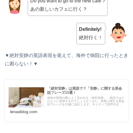
Do you want to go to the new cafe ?
レ
あの新しいカフェに行く？
ー
ヤ
ー
Definitely!
絶対行く！
▼絶対安静の英語表現を覚えて、海外で病院に行ったとき
に困らない！▼
「絶対安静」は英語で？「安静」に関する英会
話フレーズ15選！
病気や怪我の際によく言われる「絶対安静」。英語ではど
のように表現するのでしょうか？また、安静に関する英会
話フレーズを15個ご紹介します。ネイティブ音声付き
で、発音も確認できます。
lenasblog.com