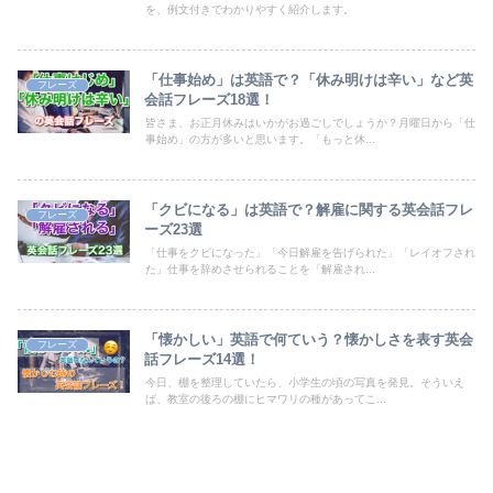
を、例文付きでわかりやすく紹介します。
「仕事始め」は英語で？「休み明けは辛い」など英
フレーズ
会話フレーズ18選！
皆さま、お正月休みはいかがお過ごしでしょうか？月曜日から「仕
事始め」の方が多いと思います。「もっと休...
「クビになる」は英語で？解雇に関する英会話フレ
フレーズ
ーズ23選
「仕事をクビになった」「今日解雇を告げられた」「レイオフされ
た」仕事を辞めさせられることを「解雇され...
「懐かしい」英語で何ていう？懐かしさを表す英会
フレーズ
話フレーズ14選！
今日、棚を整理していたら、小学生の頃の写真を発見。そういえ
ば、教室の後ろの棚にヒマワリの種があってこ...