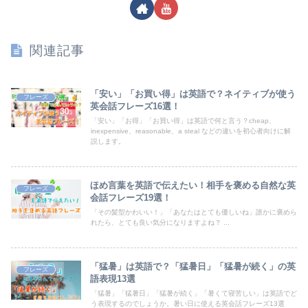
関連記事
「安い」「お買い得」は英語で？ネイティブが使う
フレーズ
英会話フレーズ16選！
「安い」「お得」「お買い得」は英語で何と言う？cheap、
inexpensive、reasonable、a steal などの違いを初心者向けに解
説します。
ほめ言葉を英語で伝えたい！相手を褒める自然な英
フレーズ
会話フレーズ19選！
「その髪型かわいい！」「あなたはとても優しいね」誰かに褒めら
れたら、とても良い気分になりますよね？ ...
「猛暑」は英語で？「猛暑日」「猛暑が続く」の英
フレーズ
語表現13選
「猛暑」「猛暑日」「猛暑が続く」「暑くて寝苦しい」は英語でど
う表現するのでしょうか。暑い日に使える英会話フレーズ13選