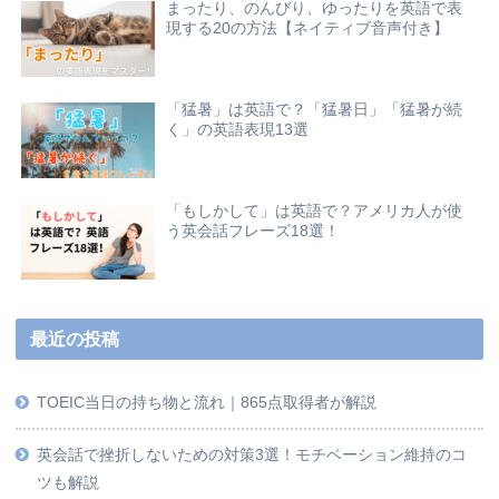
まったり、のんびり、ゆったりを英語で表
現する20の方法【ネイティブ音声付き】
「猛暑」は英語で？「猛暑日」「猛暑が続
く」の英語表現13選
「もしかして」は英語で？アメリカ人が使
う英会話フレーズ18選！
最近の投稿
TOEIC当日の持ち物と流れ｜865点取得者が解説
英会話で挫折しないための対策3選！モチベーション維持のコ
ツも解説