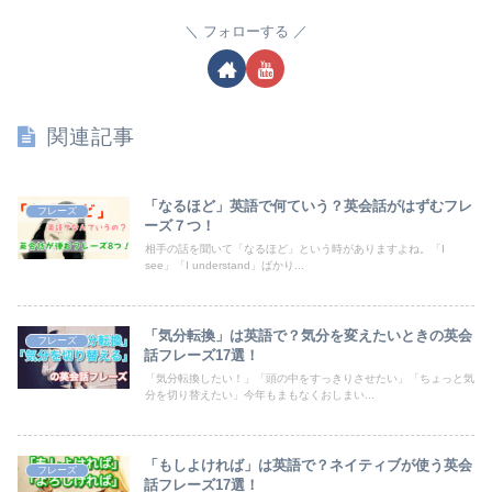
フォローする
関連記事
「なるほど」英語で何ていう？英会話がはずむフレ
フレーズ
ーズ７つ！
相手の話を聞いて「なるほど」という時がありますよね。「I
see」「I understand」ばかり...
「気分転換」は英語で？気分を変えたいときの英会
フレーズ
話フレーズ17選！
「気分転換したい！」「頭の中をすっきりさせたい」「ちょっと気
分を切り替えたい」今年もまもなくおしまい...
「もしよければ」は英語で？ネイティブが使う英会
フレーズ
話フレーズ17選！