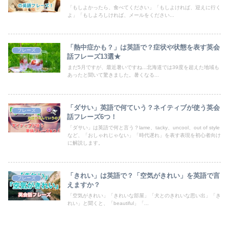
「もしよかったら、食べてください」「もしよければ、迎えに行く
よ」「もしよろしければ、メールをください...
「熱中症かも？」は英語で？症状や状態を表す英会
フレーズ
話フレーズ13選★
まだ5月ですが、最近暑いですね...北海道では39度を超えた地域も
あったと聞いて驚きました。暑くなる...
「ダサい」英語で何ていう？ネイティブが使う英会
フレーズ
話フレーズ6つ！
「ダサい」は英語で何と言う？lame、tacky、uncool、out of style
など、「おしゃれじゃない」「時代遅れ」を表す表現を初心者向け
に解説します。
「きれい」は英語で？「空気がきれい」を英語で言
フレーズ
えますか？
「空気がきれい」「きれいな部屋」「犬とのきれいな思い出」「き
れい」と聞くと、「beautiful」「...