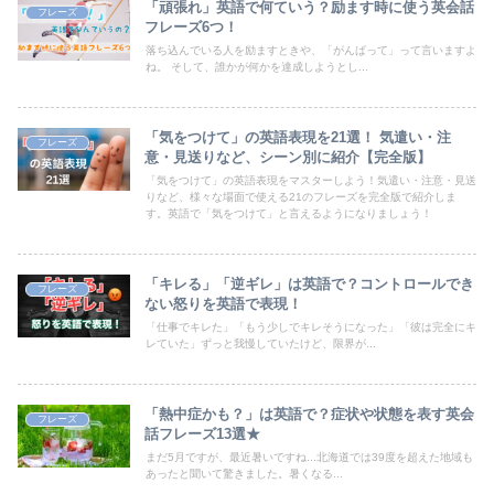
「頑張れ」英語で何ていう？励ます時に使う英会話
フレーズ
フレーズ6つ！
落ち込んでいる人を励ますときや、「がんばって」って言いますよ
ね。 そして、誰かが何かを達成しようとし...
「気をつけて」の英語表現を21選！ 気遣い・注
フレーズ
意・見送りなど、シーン別に紹介【完全版】
「気をつけて」の英語表現をマスターしよう！気遣い・注意・見送
りなど、様々な場面で使える21のフレーズを完全版で紹介しま
す。英語で「気をつけて」と言えるようになりましょう！
「キレる」「逆ギレ」は英語で？コントロールでき
フレーズ
ない怒りを英語で表現！
「仕事でキレた」「もう少しでキレそうになった」「彼は完全にキ
レていた」ずっと我慢していたけど、限界が...
「熱中症かも？」は英語で？症状や状態を表す英会
フレーズ
話フレーズ13選★
まだ5月ですが、最近暑いですね...北海道では39度を超えた地域も
あったと聞いて驚きました。暑くなる...