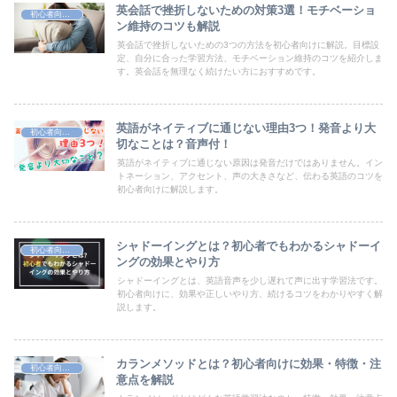
英会話で挫折しないための対策3選！モチベーショ
初心者向け英語学習法
ン維持のコツも解説
英会話で挫折しないための3つの方法を初心者向けに解説。目標設
定、自分に合った学習方法、モチベーション維持のコツを紹介しま
す。英会話を無理なく続けたい方におすすめです。
英語がネイティブに通じない理由3つ！発音より大
初心者向け英語学習法
切なことは？音声付！
英語がネイティブに通じない原因は発音だけではありません。イン
トネーション、アクセント、声の大きさなど、伝わる英語のコツを
初心者向けに解説します。
シャドーイングとは？初心者でもわかるシャドーイ
初心者向け英語学習法
ングの効果とやり方
シャドーイングとは、英語音声を少し遅れて声に出す学習法です。
初心者向けに、効果や正しいやり方、続けるコツをわかりやすく解
説します。
カランメソッドとは？初心者向けに効果・特徴・注
初心者向け英語学習法
意点を解説