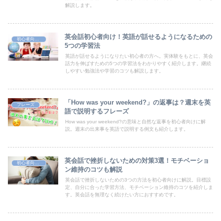
解説します。
英会話初心者向け！英語が話せるようになるための
初心者向け英語学習法
5つの学習法
英語が話せるようになりたい初心者の方へ。実体験をもとに、英会
話力を伸ばすための5つの学習法をわかりやすく紹介します。継続
しやすい勉強法や学習のコツも解説します。
「How was your weekend?」の返事は？週末を英
フレーズ
語で説明するフレーズ
How was your weekend?の意味と自然な返事を初心者向けに解
説。週末の出来事を英語で説明する例文も紹介します。
英会話で挫折しないための対策3選！モチベーショ
初心者向け英語学習法
ン維持のコツも解説
英会話で挫折しないための3つの方法を初心者向けに解説。目標設
定、自分に合った学習方法、モチベーション維持のコツを紹介しま
す。英会話を無理なく続けたい方におすすめです。