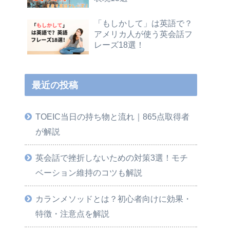
「もしかして」は英語で？
アメリカ人が使う英会話フ
レーズ18選！
最近の投稿
TOEIC当日の持ち物と流れ｜865点取得者
が解説
英会話で挫折しないための対策3選！モチ
ベーション維持のコツも解説
カランメソッドとは？初心者向けに効果・
特徴・注意点を解説