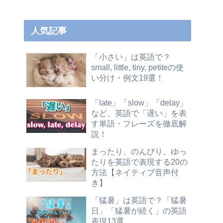
人気記事
「小さい」は英語で？
small, little, tiny, petiteの使
い分け・例文19選！
「late」「slow」「delay」
など、英語で「遅い」を表
す単語・フレーズを徹底解
説！
まったり、のんびり、ゆっ
たりを英語で表現する20の
方法【ネイティブ音声付
き】
「猛暑」は英語で？「猛暑
日」「猛暑が続く」の英語
表現13選