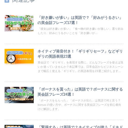
「好き嫌いが多い」は英語で？「好みがうるさい」
フレーズ
の英会話フレーズ17選！
「彼女は好き嫌いが多い」「食べ物の好き嫌いが激しい」選り好み
したり、好みにうるさいことを「好き嫌いが...
ネイティブ発音付き！「ギリギリセーフ」などギリ
フレーズ
ギリの英語表現23選
英会話で「ギリギリ」を表現する際に、どんなフレーズを使えば良
いか迷っていませんか？本記事では、日常会話からビジネスシーン
まで幅広く使える「ギリギリ」の英語表現を23選ご紹介します。
ネイティブの発音も収録しているので、ぜひ参考にしてみてくださ
い。
「ボーナスを貰った」は英語で？ボーナスに関する
フレーズ
英会話フレーズ24選！
「ボーナスをもらった」「ボーナスが出た」は英語で何と言う？
bonus の使い方や、ボーナスに関する英会話フレーズを初心者向
けに解説します。
「緊張する」は英語で？ネイティブが使う「ドキド