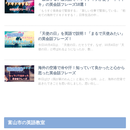
フレーズ
キ」の英会話フレーズ18選！
「もうすぐ発表会で緊張する」「新しい仕事で緊張している」「初
めての海外でドキドキする！」日常生活の中...
「天使の日」を英語で説明！「まるで天使みたい」
フレーズ
の英会話フレーズ！
今日10月4日は、「天使の日」だそうです。なぜ、10月4日が「天
使の日」と呼ばれるようになったか、数...
海外の空港で冷や汗！知っていて良かったと心から
フレーズ
思った英会話フレーズ
昨日ぱぴ（我が家のわんこ）と遊んでいる時、ふと、海外の空港で
起きたできごとを思い出しました。思い出し...
富山市の英語教室