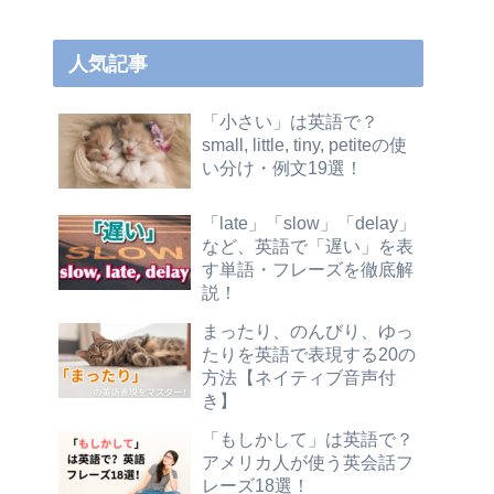
人気記事
「小さい」は英語で？
small, little, tiny, petiteの使
い分け・例文19選！
「late」「slow」「delay」
など、英語で「遅い」を表
す単語・フレーズを徹底解
説！
まったり、のんびり、ゆっ
たりを英語で表現する20の
方法【ネイティブ音声付
き】
「もしかして」は英語で？
アメリカ人が使う英会話フ
レーズ18選！