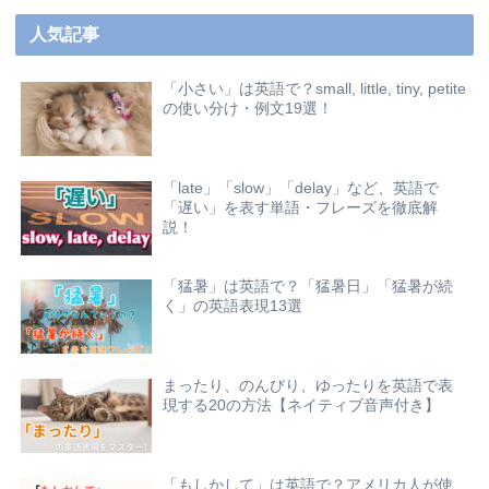
人気記事
「小さい」は英語で？small, little, tiny, petite
の使い分け・例文19選！
「late」「slow」「delay」など、英語で
「遅い」を表す単語・フレーズを徹底解
説！
「猛暑」は英語で？「猛暑日」「猛暑が続
く」の英語表現13選
まったり、のんびり、ゆったりを英語で表
現する20の方法【ネイティブ音声付き】
「もしかして」は英語で？アメリカ人が使