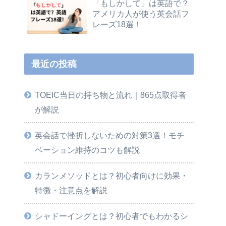
「もしかして」は英語で？
アメリカ人が使う英会話フ
レーズ18選！
最近の投稿
TOEIC当日の持ち物と流れ｜865点取得者
が解説
英会話で挫折しないための対策3選！モチ
ベーション維持のコツも解説
カランメソッドとは？初心者向けに効果・
特徴・注意点を解説
シャドーイングとは？初心者でもわかるシ