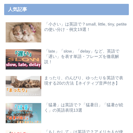
人気記事
「小さい」は英語で？small, little, tiny, petite
の使い分け・例文19選！
「late」「slow」「delay」など、英語で
「遅い」を表す単語・フレーズを徹底解
説！
まったり、のんびり、ゆったりを英語で表
現する20の方法【ネイティブ音声付き】
「猛暑」は英語で？「猛暑日」「猛暑が続
く」の英語表現13選
「もしかして」は英語で？アメリカ人が使