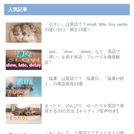
人気記事
「小さい」は英語で？small, little, tiny, petite
の使い分け・例文19選！
「late」「slow」「delay」など、英語で
「遅い」を表す単語・フレーズを徹底解
説！
「猛暑」は英語で？「猛暑日」「猛暑が続
く」の英語表現13選
まったり、のんびり、ゆったりを英語で表
現する20の方法【ネイティブ音声付き】
「もしかして」は英語で？アメリカ人が使